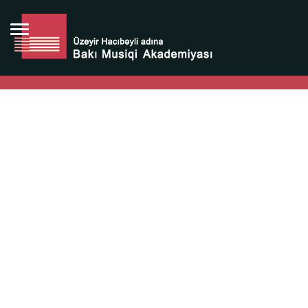
Bütün bunlara görə Üzeyir Hacıbəyovun yaradıcılığı
Azərbaycan xalqının milli sərvətidir.
Üzeyir Hacıbəyov şəxsiyyəti Azərbaycan xalqının iftixarı,
bizim milli iftixarımızdır.
Heydər Əliyev