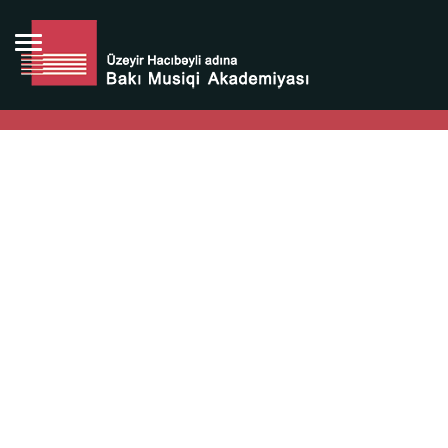
Bütün bunlara görə Üzeyir Hacıbəyovun yaradıcılığı
Azərbaycan xalqının milli sərvətidir.
Üzeyir Hacıbəyov şəxsiyyəti Azərbaycan xalqının iftixarı,
bizim milli iftixarımızdır.
Heydər Əliyev