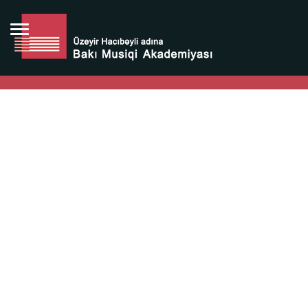
Bütün bunlara görə Üzeyir Hacıbəyovun yaradıcılığı
Azərbaycan xalqının milli sərvətidir.
Üzeyir Hacıbəyov şəxsiyyəti Azərbaycan xalqının iftixarı,
bizim milli iftixarımızdır.
Heydər Əliyev