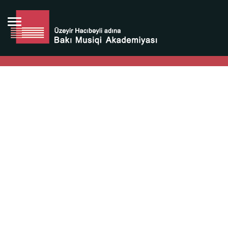
Bütün bunlara görə Üzeyir Hacıbəyovun yaradıcılığı
Azərbaycan xalqının milli sərvətidir.
Üzeyir Hacıbəyov şəxsiyyəti Azərbaycan xalqının iftixarı,
bizim milli iftixarımızdır.
Heydər Əliyev