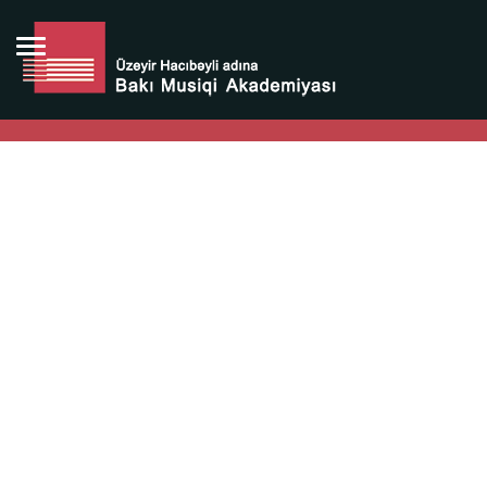
Bütün bunlara görə Üzeyir Hacıbəyovun yaradıcılığı
Azərbaycan xalqının milli sərvətidir.
Üzeyir Hacıbəyov şəxsiyyəti Azərbaycan xalqının iftixarı,
bizim milli iftixarımızdır.
Heydər Əliyev