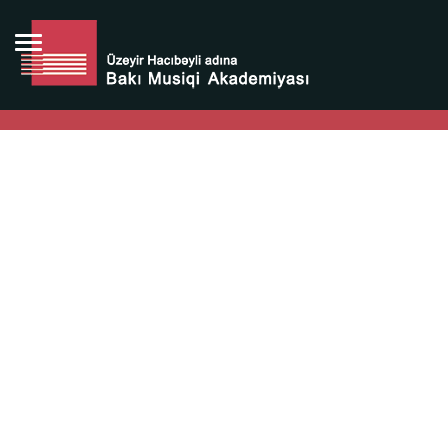
Bütün bunlara görə Üzeyir Hacıbəyovun yaradıcılığı
Azərbaycan xalqının milli sərvətidir.
Üzeyir Hacıbəyov şəxsiyyəti Azərbaycan xalqının iftixarı,
bizim milli iftixarımızdır.
Heydər Əliyev