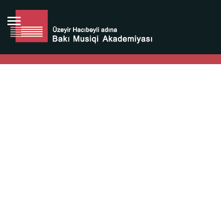
Bütün bunlara görə Üzeyir Hacıbəyovun yaradıcılığı
Azərbaycan xalqının milli sərvətidir.
Üzeyir Hacıbəyov şəxsiyyəti Azərbaycan xalqının iftixarı,
bizim milli iftixarımızdır.
Heydər Əliyev