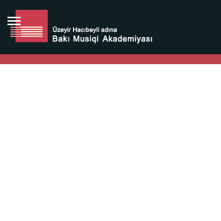
Bütün bunlara görə Üzeyir Hacıbəyovun yaradıcılığı
Azərbaycan xalqının milli sərvətidir.
Üzeyir Hacıbəyov şəxsiyyəti Azərbaycan xalqının iftixarı,
bizim milli iftixarımızdır.
Heydər Əliyev