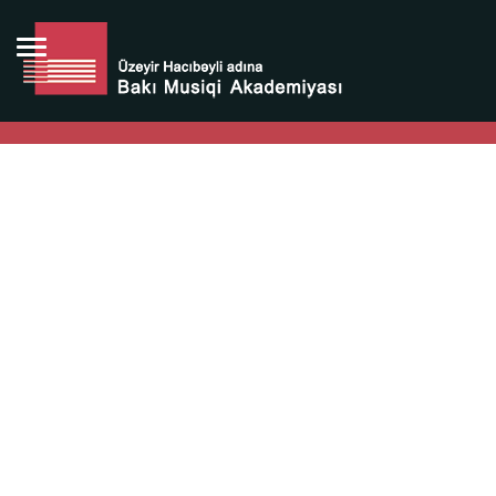
Bütün bunlara görə Üzeyir Hacıbəyovun yaradıcılığı
Azərbaycan xalqının milli sərvətidir.
Üzeyir Hacıbəyov şəxsiyyəti Azərbaycan xalqının iftixarı,
bizim milli iftixarımızdır.
Heydər Əliyev