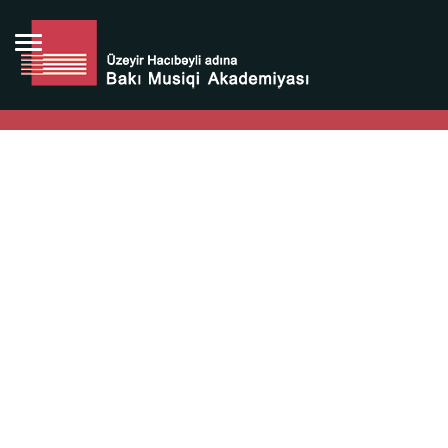
Bütün bunlara görə Üzeyir Hacıbəyovun yaradıcılığı
Azərbaycan xalqının milli sərvətidir.
Üzeyir Hacıbəyov şəxsiyyəti Azərbaycan xalqının iftixarı,
bizim milli iftixarımızdır.
Heydər Əliyev