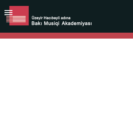
Bütün bunlara görə Üzeyir Hacıbəyovun yaradıcılığı
Azərbaycan xalqının milli sərvətidir.
Üzeyir Hacıbəyov şəxsiyyəti Azərbaycan xalqının iftixarı,
bizim milli iftixarımızdır.
Heydər Əliyev