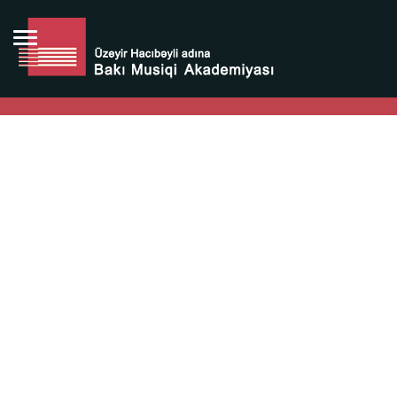
Bütün bunlara görə Üzeyir Hacıbəyovun yaradıcılığı
Azərbaycan xalqının milli sərvətidir.
Üzeyir Hacıbəyov şəxsiyyəti Azərbaycan xalqının iftixarı,
bizim milli iftixarımızdır.
Heydər Əliyev