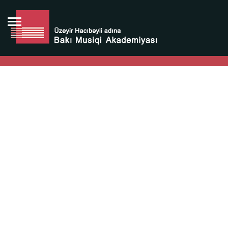
Bütün bunlara görə Üzeyir Hacıbəyovun yaradıcılığı
Azərbaycan xalqının milli sərvətidir.
Üzeyir Hacıbəyov şəxsiyyəti Azərbaycan xalqının iftixarı,
bizim milli iftixarımızdır.
Heydər Əliyev