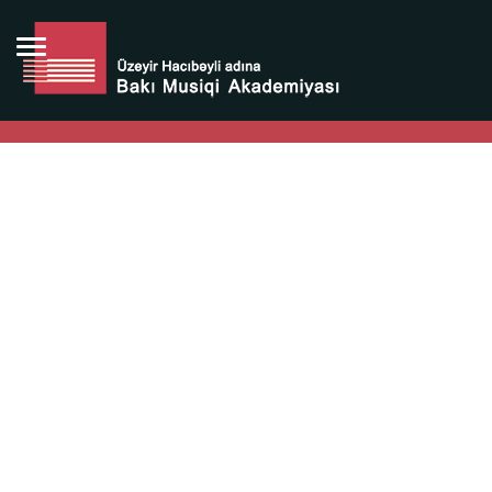
Bütün bunlara görə Üzeyir Hacıbəyovun yaradıcılığı
Azərbaycan xalqının milli sərvətidir.
Üzeyir Hacıbəyov şəxsiyyəti Azərbaycan xalqının iftixarı,
bizim milli iftixarımızdır.
Heydər Əliyev