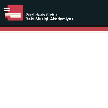
Bütün bunlara görə Üzeyir Hacıbəyovun yaradıcılığı
Azərbaycan xalqının milli sərvətidir.
Üzeyir Hacıbəyov şəxsiyyəti Azərbaycan xalqının iftixarı,
bizim milli iftixarımızdır.
Heydər Əliyev