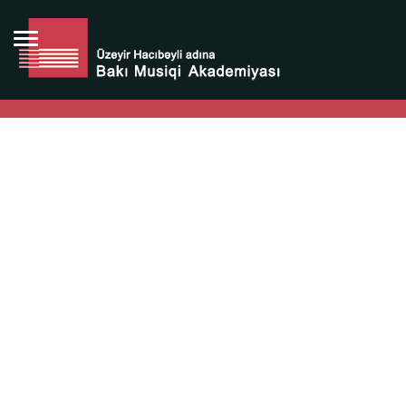
Bütün bunlara görə Üzeyir Hacıbəyovun yaradıcılığı
Azərbaycan xalqının milli sərvətidir.
Üzeyir Hacıbəyov şəxsiyyəti Azərbaycan xalqının iftixarı,
bizim milli iftixarımızdır.
Heydər Əliyev