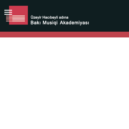
Bütün bunlara görə Üzeyir Hacıbəyovun yaradıcılığı
Azərbaycan xalqının milli sərvətidir.
Üzeyir Hacıbəyov şəxsiyyəti Azərbaycan xalqının iftixarı,
bizim milli iftixarımızdır.
Heydər Əliyev