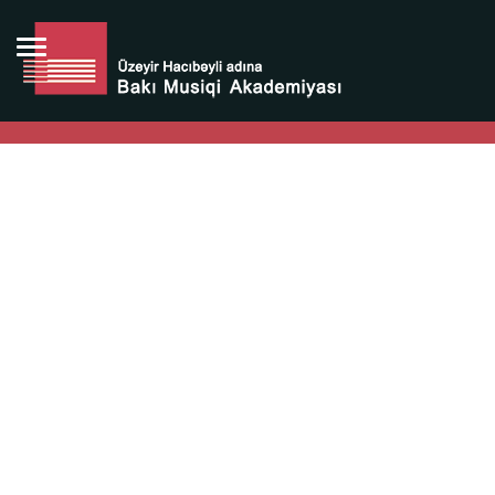
Bütün bunlara görə Üzeyir Hacıbəyovun yaradıcılığı
Azərbaycan xalqının milli sərvətidir.
Üzeyir Hacıbəyov şəxsiyyəti Azərbaycan xalqının iftixarı,
bizim milli iftixarımızdır.
Heydər Əliyev