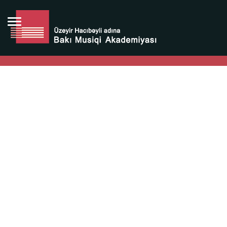
Bütün bunlara görə Üzeyir Hacıbəyovun yaradıcılığı
Azərbaycan xalqının milli sərvətidir.
Üzeyir Hacıbəyov şəxsiyyəti Azərbaycan xalqının iftixarı,
bizim milli iftixarımızdır.
Heydər Əliyev