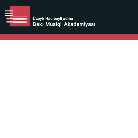
Bütün bunlara görə Üzeyir Hacıbəyovun yaradıcılığı
Azərbaycan xalqının milli sərvətidir.
Üzeyir Hacıbəyov şəxsiyyəti Azərbaycan xalqının iftixarı,
bizim milli iftixarımızdır.
Heydər Əliyev