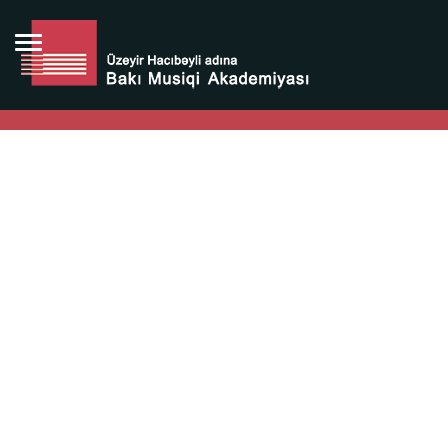
Bütün bunlara görə Üzeyir Hacıbəyovun yaradıcılığı
Azərbaycan xalqının milli sərvətidir.
Üzeyir Hacıbəyov şəxsiyyəti Azərbaycan xalqının iftixarı,
bizim milli iftixarımızdır.
Heydər Əliyev