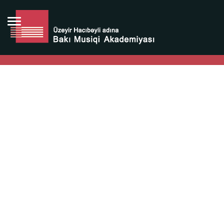
Bütün bunlara görə Üzeyir Hacıbəyovun yaradıcılığı
Azərbaycan xalqının milli sərvətidir.
Üzeyir Hacıbəyov şəxsiyyəti Azərbaycan xalqının iftixarı,
bizim milli iftixarımızdır.
Heydər Əliyev