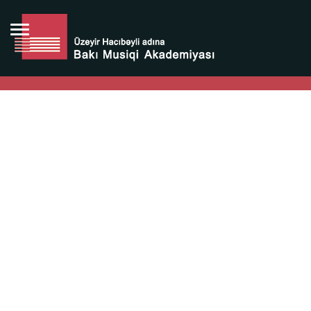
Bütün bunlara görə Üzeyir Hacıbəyovun yaradıcılığı
Azərbaycan xalqının milli sərvətidir.
Üzeyir Hacıbəyov şəxsiyyəti Azərbaycan xalqının iftixarı,
bizim milli iftixarımızdır.
Heydər Əliyev