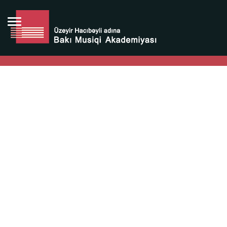
Bütün bunlara görə Üzeyir Hacıbəyovun yaradıcılığı
Azərbaycan xalqının milli sərvətidir.
Üzeyir Hacıbəyov şəxsiyyəti Azərbaycan xalqının iftixarı,
bizim milli iftixarımızdır.
Heydər Əliyev