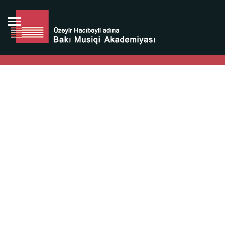
Bütün bunlara görə Üzeyir Hacıbəyovun yaradıcılığı
Azərbaycan xalqının milli sərvətidir.
Üzeyir Hacıbəyov şəxsiyyəti Azərbaycan xalqının iftixarı,
bizim milli iftixarımızdır.
Heydər Əliyev