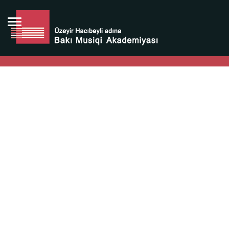
Bütün bunlara görə Üzeyir Hacıbəyovun yaradıcılığı
Azərbaycan xalqının milli sərvətidir.
Üzeyir Hacıbəyov şəxsiyyəti Azərbaycan xalqının iftixarı,
bizim milli iftixarımızdır.
Heydər Əliyev