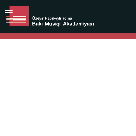
Bütün bunlara görə Üzeyir Hacıbəyovun yaradıcılığı
Azərbaycan xalqının milli sərvətidir.
Üzeyir Hacıbəyov şəxsiyyəti Azərbaycan xalqının iftixarı,
bizim milli iftixarımızdır.
Heydər Əliyev